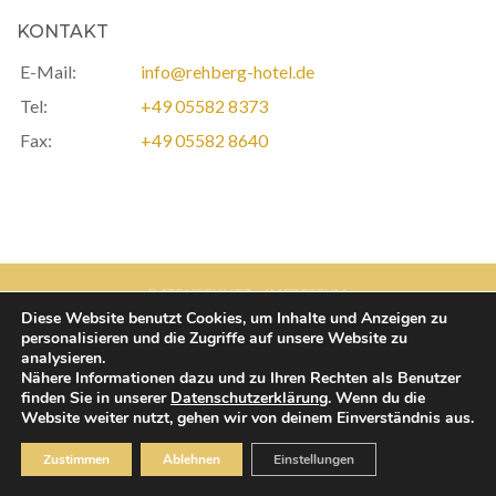
KONTAKT
E-Mail:
info@rehberg-hotel.de
Tel:
+49 05582 8373
Fax:
+49 05582 8640
DATENSCHUTZ
IMPRESSUM
Diese Website benutzt Cookies, um Inhalte und Anzeigen zu
Designed by www.wimeta.de
personalisieren und die Zugriffe auf unsere Website zu
analysieren.
Nähere Informationen dazu und zu Ihren Rechten als Benutzer
finden Sie in unserer
Datenschutzerklärung
. Wenn du die
Website weiter nutzt, gehen wir von deinem Einverständnis aus.
Zustimmen
Ablehnen
Einstellungen